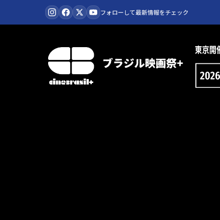
コ
フォローして最新情報をチェック
ン
テ
ン
ツ
に
ス
キ
ッ
プ
cinebrasil+
2026
-
ブ