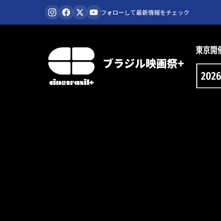
コ
フォローして最新情報をチェック
ン
テ
ン
ツ
に
ス
キ
ッ
プ
cinebrasil+
2026
-
ブ